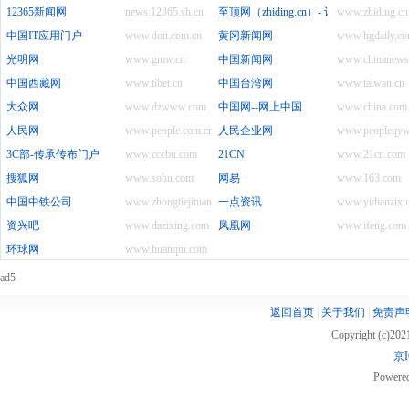
12365新闻网
news.12365.sh.cn
至顶网（zhiding.cn）- 记录和推动数
www.zhiding.cn
中国IT应用门户
www.doit.com.cn
黄冈新闻网
www.hgdaily.co
光明网
www.gmw.cn
中国新闻网
www.chinanews
中国西藏网
www.tibet.cn
中国台湾网
www.taiwan.cn
大众网
www.dzwww.com
中国网--网上中国
www.china.com
人民网
www.people.com.cn
人民企业网
www.peopleqyw
3C部-传承传布门户
www.cccbu.com
21CN
www.21cn.com
搜狐网
www.sohu.com
网易
www.163.com
中国中铁公司
www.zhongtiejituan.net
一点资讯
www.yidianzixu
资兴吧
www.dazixing.com
凤凰网
www.ifeng.com
环球网
www.huanqiu.com
ad5
返回首页
|
关于我们
|
免责声
Copyright (c)20
京I
Powere