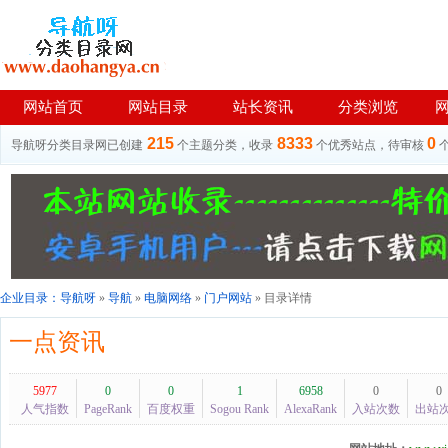
网站首页
网站目录
站长资讯
分类浏览
215
8333
0
导航呀分类目录网已创建
个主题分类，收录
个优秀站点，待审核
企业目录：
导航呀
»
导航
»
电脑网络
»
门户网站
» 目录详情
一点资讯
5977
0
0
1
6958
0
0
人气指数
PageRank
百度权重
Sogou Rank
AlexaRank
入站次数
出站