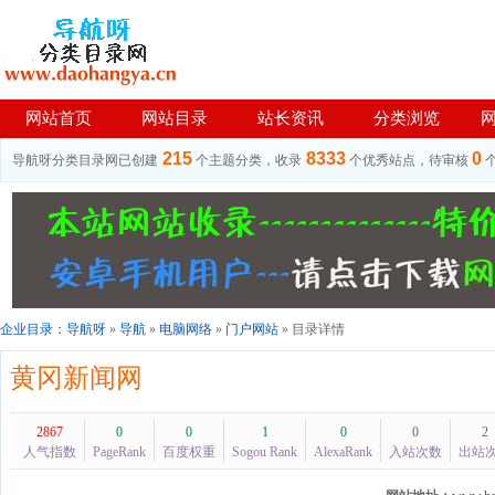
网站首页
网站目录
站长资讯
分类浏览
215
8333
0
导航呀分类目录网已创建
个主题分类，收录
个优秀站点，待审核
企业目录：
导航呀
»
导航
»
电脑网络
»
门户网站
» 目录详情
黄冈新闻网
2867
0
0
1
0
0
2
人气指数
PageRank
百度权重
Sogou Rank
AlexaRank
入站次数
出站