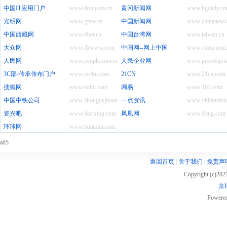
中国IT应用门户
www.doit.com.cn
黄冈新闻网
www.hgdaily.co
光明网
www.gmw.cn
中国新闻网
www.chinanews
中国西藏网
www.tibet.cn
中国台湾网
www.taiwan.cn
大众网
www.dzwww.com
中国网--网上中国
www.china.com
人民网
www.people.com.cn
人民企业网
www.peopleqyw
3C部-传承传布门户
www.cccbu.com
21CN
www.21cn.com
搜狐网
www.sohu.com
网易
www.163.com
中国中铁公司
www.zhongtiejituan.net
一点资讯
www.yidianzixu
资兴吧
www.dazixing.com
凤凰网
www.ifeng.com
环球网
www.huanqiu.com
ad5
返回首页
|
关于我们
|
免责声
Copyright (c)20
京I
Powere