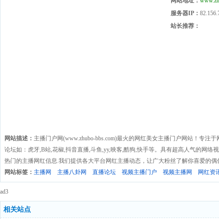
网站地址：
www.zh
服务器IP：
82.156.
站长推荐：
网站描述：
主播门户网(www.zhubo-bbs.com)最火的网红美女主播门户网站
论坛如：虎牙,B站,花椒,抖音直播,斗鱼,yy,映客,酷狗,快手等。具有超高人气的
热门的主播网红信息.我们提供各大平台网红主播动态，让广大粉丝了解你喜爱的偶
网站标签：
主播网
主播八卦网
直播论坛
视频主播门户
视频主播网
网红资
ad3
相关站点