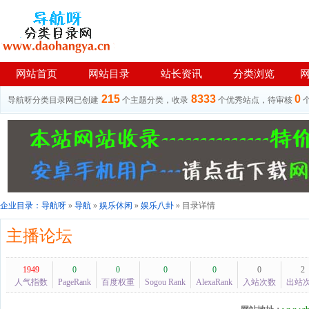
网站首页
网站目录
站长资讯
分类浏览
215
8333
0
导航呀分类目录网已创建
个主题分类，收录
个优秀站点，待审核
企业目录：
导航呀
»
导航
»
娱乐休闲
»
娱乐八卦
» 目录详情
主播论坛
1949
0
0
0
0
0
2
人气指数
PageRank
百度权重
Sogou Rank
AlexaRank
入站次数
出站