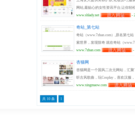
上海女人提供美容护肤,化妆技巧,服
网站,最贴心的女性资讯平台;让你轻
www.shlady.net
- 
奇站_第七站
奇站（www.7zhan.com）,
索世界，发现惊奇 就在奇站（www.7zh
www.7zhan.com
-
杏猫网
杏猫网是一个国风二次元网站，汇聚了
听古风歌曲，玩Cosplay，喜欢汉
www.xingmaow.com
共 10 条
1