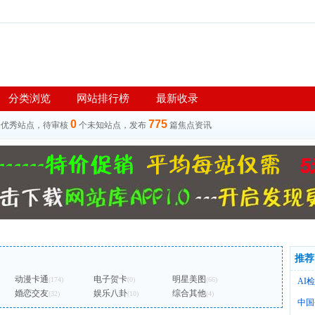
分类浏览
网站排行榜
最新收录
0
775
个优秀站点，待审核
个未知站点，发布
篇焦点资讯
推荐
动漫卡通
电子贺卡
明星美图
(174)
(0)
(66)
AI
婚恋交友
娱乐八卦
综合其他
(32)
(10)
(4)
中国