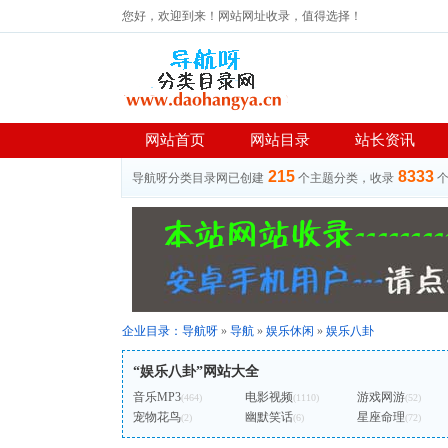
您好，欢迎到来！网站网址收录，值得选择！
网站首页
网站目录
站长资讯
215
8333
导航呀分类目录网已创建
个主题分类，收录
企业目录：
导航呀
»
导航
»
娱乐休闲
»
娱乐八卦
“娱乐八卦”网站大全
音乐MP3
电影视频
游戏网游
(464)
(1110)
(52)
宠物花鸟
幽默笑话
星座命理
(2)
(6)
(72)