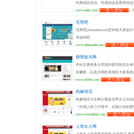
经典搞笑说说、伤感说说及爱情说说
www.taiks.com
- 
宅男吧
宅男吧(zhainanba.net)坚持
享福利吧.
www.zhainanba.net
烧饼娱乐网
本站主要收集分享国内那些校花女神
名嫩模，以及日韩欧美地区大家喜欢
www.sblele.com
- 
肉麻情话
肉麻情话大全网主要提供男女之间说
一封感人的三行情书，定能让你的爱
www.roumahua.com
上海女人网