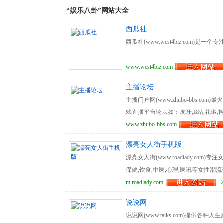
“娱乐八卦”网站大全
西瓜社
西瓜社(www.west4biz.com)
www.west4biz.com
主播论坛
主播门户网(www.zhubo-bbs
戏直播平台论坛如：虎牙,B站,花椒,
流娱乐网站,主播论坛网提供最近热
www.zhubo-bbs.com
爱的偶像动态！
漂亮女人街手机版
漂亮女人街(www.roadlady.co
保健,饮食,中医,心理,医讯等女性
m.roadlady.com
- 
说说网
说说网(www.taiks.com)提