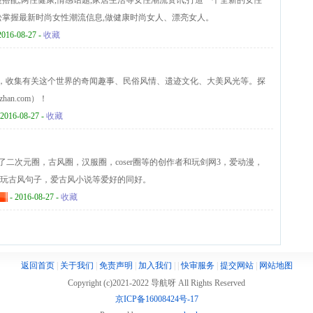
装搭配,两性健康,情感话题,家居生活等女性潮流资讯,打造一个全新的女性
松掌握最新时尚女性潮流信息,做健康时尚女人、漂亮女人。
2016-08-27 -
收藏
原名第七站，收集有关这个世界的奇闻趣事、民俗风情、遗迹文化、大美风光等。探
an.com）！
 2016-08-27 -
收藏
二次元圈，古风圈，汉服圈，coser圈等的创作者和玩剑网3，爱动漫，
服，玩古风句子，爱古风小说等爱好的同好。
- 2016-08-27 -
收藏
返回首页
|
关于我们
|
免责声明
|
加入我们
|
|
快审服务
|
提交网站
|
网站地图
Copyright (c)2021-2022 导航呀 All Rights Reserved
京ICP备16008424号-17