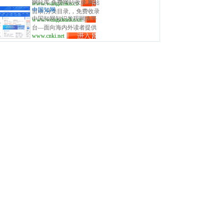
网站库,免费网站收录,网站
www.wangzhiku.cn
立全面的网址库平台：免
站,全人工编辑收录，为百
服务、网站黄页、网上娱
中国知网
目录,分类目录,，免费收录
费收录网站、网址；收录
度、谷歌、有道、搜狗、
乐冲浪导航网站。
中国知网知识发现网络平
www.wangzhanku.cn
国内外、各行业优秀网
国内外各行业优秀的网站
必应等搜索引擎提供索引
台—面向海内外读者提供
站。
网址,让你轻松畅游互联
参考, 同时也是站长推广网
www.cnki.net
中国学术文献、外文文
网，找到您想要的网站、
站值得信任选择的平台。
献、学位论文、报纸、会
信息资源；加入网址库让
议、年鉴、工具书等各类
我们共同成长。网址库!网
资源统一检索、统一导
址酷！上网，您需要网址
航、在线阅读和下载服
库! 网址大全，实用网址一
务。涵盖基础科学、文史
网打尽！
哲、工程科技、社会科
学、农业、经济与管理科
学、医药卫生、信息科技
等十大领域。 CNKI工程
CNKI介绍 国家知识
基础设施（National
Knowledge Infrastructure，
NKI）的概念由世界银行
《1998年度世界发展报
告》提出。1999年3月，以
全面打通知识生产、传
播、扩散与利用各环节信
息通道，打造支持全国各
行业知识创新、学习和应
用的交流合作平台为总目