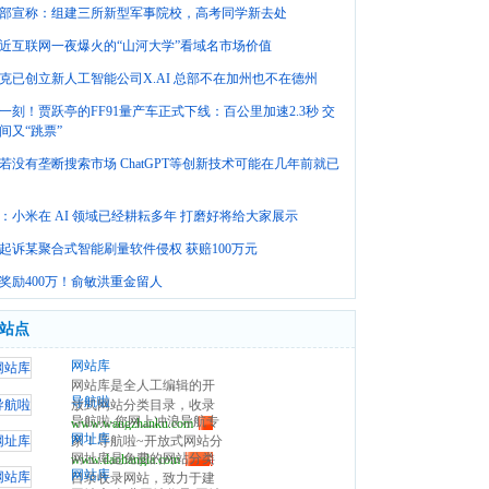
部宣称：组建三所新型军事院校，高考同学新去处
近互联网一夜爆火的“山河大学”看域名市场价值
克已创立新人工智能公司X.AI 总部不在加州也不在德州
一刻！贾跃亭的FF91量产车正式下线：百公里加速2.3秒 交
间又“跳票”
若没有垄断搜索市场 ChatGPT等创新技术可能在几年前就已
：小米在 AI 领域已经耕耘多年 打磨好将给大家展示
起诉某聚合式智能刷量软件侵权 获赔100万元
奖励400万！俞敏洪重金留人
站点
网站库
网站库是全人工编辑的开
导航啦
放式网站分类目录，收录
导航啦-您网上冲浪导航专
www.wangzhanku.com
国内外、各行业优秀网
网址库
家！导航啦~开放式网站分
站，旨在为用户提供更全
网址库是免费的网站分类
www.daohangla.com
类目录导航平台，收集国
面的网站分类目录检索、
网站库
目录收录网站，致力于建
内外、各行业优秀正规网
优秀网站参考、网站推广