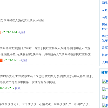
国防
从最
马斯
是一个专注分享网络红人热点资讯的娱乐社区
历史
付时
- 2021-11-04 -
收藏
谷歌
发布
雷军
.com)最火的网红美女主播门户网站！专注于网红主播娱乐八卦资讯的网站,人气游
抖音直播,斗鱼,yy,映客,酷狗,快手等。具有超高人气的网络视频网红主播交
抖音
门的主播网红信息.我们提供各大平台网红主播动态，让广大粉丝了解你喜
- 2021-11-01 -
收藏
人均
推荐
m)专注女性时尚资讯,女性健康生活！为您提供女性,母婴,两性,减肥,美容,养生,整形,
潮流资讯,致力打造成中国第一女性综合资讯网站。
2021-03-23 -
收藏
供各种人生感悟的说说句子。有个性说说、心情说说、唯美说说图片、带图片说说、