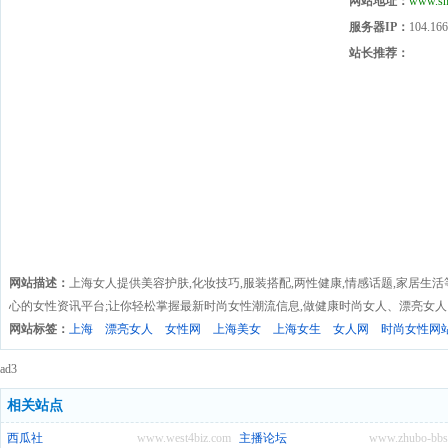
网站地址：
www.shl
服务器IP：
104.166
站长推荐：
网站描述：
上海女人提供美容护肤,化妆技巧,服装搭配,两性健康,情感话题,家居生
心的女性资讯平台;让你轻松掌握最新时尚女性潮流信息,做健康时尚女人、漂亮女人
网站标签：
上海
漂亮女人
女性网
上海美女
上海女生
女人网
时尚女性网
ad3
相关站点
西瓜社
www.west4biz.com
主播论坛
www.zhubo-bbs