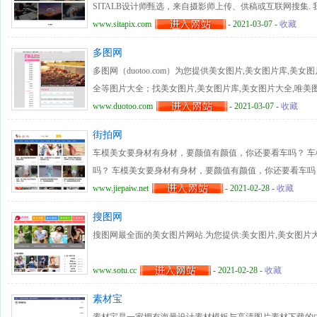
SITALB设计师甄选，来自摄影师上传、供稿或互联网搜集
片，改善国内的图片版权环境；通过免费使用带有免版权声明
www.sitapix.com
- 2021-03-07 -
收藏
权图片素材/设计师素材/摄影图片。CC0协议免费图片，可
多图网
图片素材、高清壁纸、高清大图、原图下载、摄影欣赏、摄影参数参考.
多图网（duotoo.com）为您提供美女图片,美女图片库,美
版权图片,免版图片,高清图片,摄影,平面设计,设计,图片素材,PP
全等图片大全；找美女图片,美女图片库,美女图片大全,唯美
就上多图网。
www.duotoo.com
- 2021-03-07 -
收藏
街拍网
车模美女要身材有身材，要颜值有颜值，你还要看车吗？ 
吗？ 车模美女要身材有身材，要颜值有颜值，你还要看车吗
要看车吗？ 车模美女要身材有身材，要颜值有颜值，你还要
www.jiepaiw.net
- 2021-02-28 -
收藏
搜图网
搜图网最全面的美女图片网站.为您提供:美女图片,美女图片
www.sotu.cc
- 2021-02-28 -
收藏
素材宝