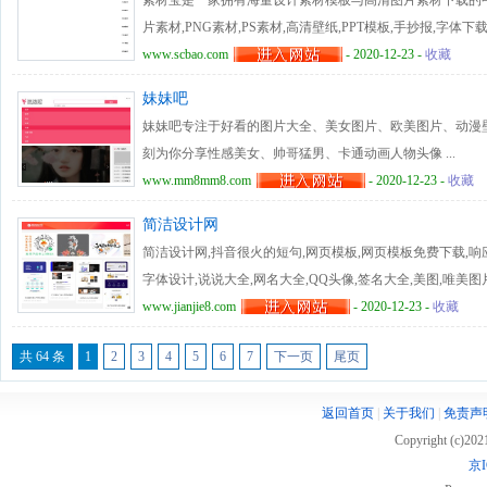
素材宝是一家拥有海量设计素材模板与高清图片素材下载的中国
片素材,PNG素材,PS素材,高清壁纸,PPT模板,手抄报,字体下
www.scbao.com
- 2020-12-23 -
收藏
妹妹吧
妹妹吧专注于好看的图片大全、美女图片、欧美图片、动漫
刻为你分享性感美女、帅哥猛男、卡通动画人物头像 ...
www.mm8mm8.com
- 2020-12-23 -
收藏
简洁设计网
简洁设计网,抖音很火的短句,网页模板,网页模板免费下载,响应
字体设计,说说大全,网名大全,QQ头像,签名大全,美图,唯美图
www.jianjie8.com
- 2020-12-23 -
收藏
共 64 条
1
2
3
4
5
6
7
下一页
尾页
返回首页
|
关于我们
|
免责声
Copyright (c)20
京I