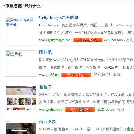
“明星美图”网站大全
Getty Images盖帝图像
Getty Images：免版税库存照片、插图、矢量...https://www
插图和图库中为您的下一个项目找到完美的免版税图片 我
念提供动力。我们敏锐地意识到，每天，我们的业务都会在
www.gettyimages.com
- 2022-03-06 -
收藏
有助于推动创造性职业发展的创意权利、支持新闻自由和保
图片吧
以及帮助社区繁荣的慷慨。
图片吧(www.tp88.net)倾力打造最有特色的中文图片
图片、创意图片、设计图片、汽车图片、游戏图片、卡通动
www.tp88.net
- 2021-03-22 -
收藏
雅拉伊
雅拉伊 - 原创人像摄影作品，高清写真图片，有温度的写真
摄有故事、有温度的写真集作品，给用户提供极致的高清写
www.yalayi.com
- 2021-03-09 -
收藏
西田图像
SITAPIX·西田图像 SITAPIX，是SITALAB西田创意