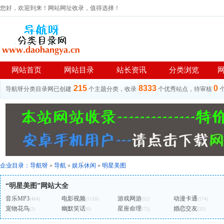
您好，欢迎到来！网站网址收录，值得选择！
网站首页
网站目录
站长资讯
分类浏览
215
8333
0
导航呀分类目录网已创建
个主题分类，收录
个优秀站点，待审核
企业目录：
导航呀
»
导航
»
娱乐休闲
»
明星美图
“明星美图”网站大全
音乐MP3
电影视频
游戏网游
动漫卡通
(464)
(1110)
(52)
(174)
宠物花鸟
幽默笑话
星座命理
婚恋交友
(2)
(6)
(72)
(32)