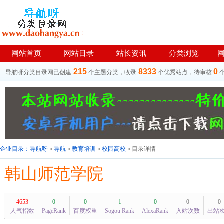
网站首页
网站目录
站长资讯
分类浏览
215
8333
0
导航呀分类目录网已创建
个主题分类，收录
个优秀站点，待审核
企业目录：
导航呀
»
导航
»
教育培训
»
校园高校
» 目录详情
韩山师范学院
4653
0
0
1
0
0
0
人气指数
PageRank
百度权重
Sogou Rank
AlexaRank
入站次数
出站