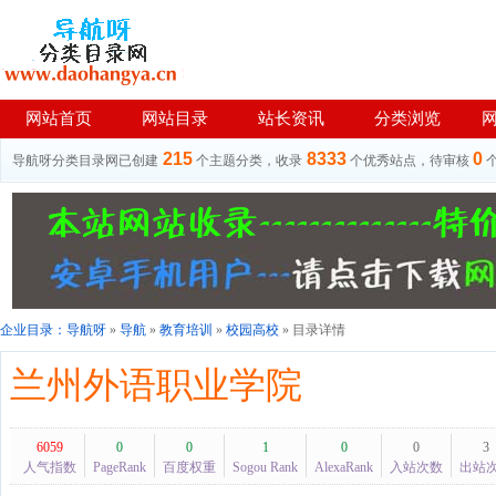
网站首页
网站目录
站长资讯
分类浏览
215
8333
0
导航呀分类目录网已创建
个主题分类，收录
个优秀站点，待审核
企业目录：
导航呀
»
导航
»
教育培训
»
校园高校
» 目录详情
兰州外语职业学院
6059
0
0
1
0
0
3
人气指数
PageRank
百度权重
Sogou Rank
AlexaRank
入站次数
出站