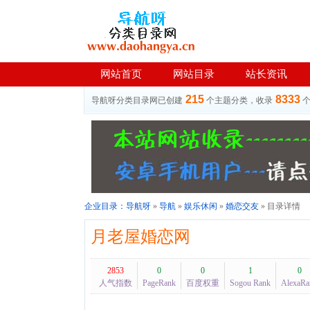
网站首页
网站目录
站长资讯
215
8333
导航呀分类目录网已创建
个主题分类，收录
企业目录：
导航呀
»
导航
»
娱乐休闲
»
婚恋交友
» 目录详情
月老屋婚恋网
2853
0
0
1
0
人气指数
PageRank
百度权重
Sogou Rank
AlexaRa