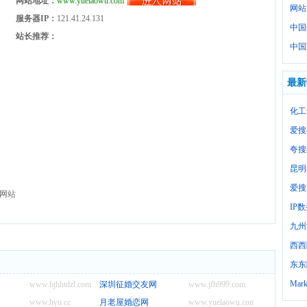
网站地址：
www.yuelaowu.com
网站
服务器IP：
121.41.24.131
中国
站长推荐：
中国
最新
化工
爱搜
夸搜
昆明
爱搜
网站
IP
九州
西西
东东
Mark
www.bjhhtdzl.com
深圳征婚交友网
www.jfh999.com
www.hyu.cc
月老屋婚恋网
www.yuelaowu.com