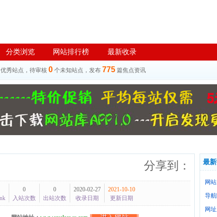
分类浏览
网站排行榜
最新收录
0
775
个优秀站点，待审核
个未知站点，发布
篇焦点资讯
最新
分享到：
网站
0
0
2020-02-27
2021-10-10
导航
nk
入站次数
出站次数
收录日期
更新日期
网址