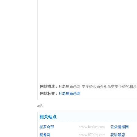
网站描述：
月老屋婚恋网-专注婚恋婚介相亲交友征婚的相亲
网站标签：
月老屋婚恋网
ad3
相关站点
星罗奇部
www.hexkej.com
云朵情感网
鸳鸯网
www.0790hj.com
花语婚恋