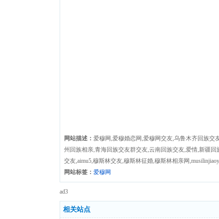
网站描述：
爱穆网,爱穆婚恋网,爱穆网交友,乌鲁木齐回族交友
州回族相亲,青海回族交友群交友,云南回族交友,爱情,新疆回
交友,aimu5,穆斯林交友,穆斯林征婚,穆斯林相亲网,musilinji
网站标签：
爱穆网
ad3
相关站点