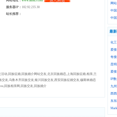
网站地址：
www.aimu5.com
网站
服务器IP：
182.92.235.30
中国
站长推荐：
中国
最新
化工
爱搜
夸搜
昆明
爱搜
活动,回族征婚,回族婚介网站交友,北京回族婚恋,上海回族征婚,相亲,兰
IP
族交友,乌鲁木齐回族交友,银川回族交友,西安回族征婚交友,穆斯林婚恋
aoyou,回族相亲网,回族交友,回族婚介
九州
西西
东东
Mark