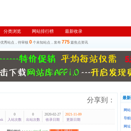
分类浏览
网站排行榜
最新收录
0
775
个优秀站点，待审核
个未知站点，发布
篇焦点资讯
最新
分享到：
网站
0
0
2020-02-27
2021-11-09
导航
nk
入站次数
出站次数
收录日期
更新日期
网址