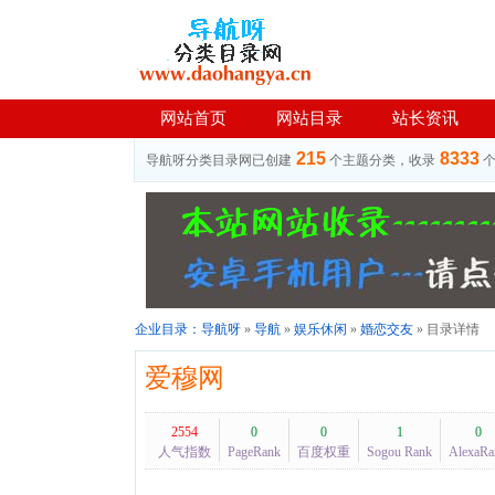
网站首页
网站目录
站长资讯
215
8333
导航呀分类目录网已创建
个主题分类，收录
企业目录：
导航呀
»
导航
»
娱乐休闲
»
婚恋交友
» 目录详情
爱穆网
2554
0
0
1
0
人气指数
PageRank
百度权重
Sogou Rank
AlexaRa