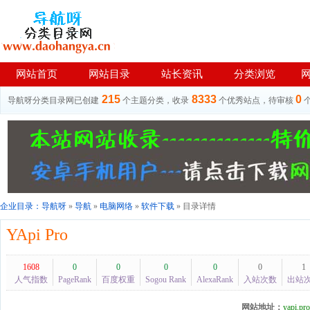
网站首页
网站目录
站长资讯
分类浏览
215
8333
0
导航呀分类目录网已创建
个主题分类，收录
个优秀站点，待审核
企业目录：
导航呀
»
导航
»
电脑网络
»
软件下载
» 目录详情
YApi Pro
1608
0
0
0
0
0
1
人气指数
PageRank
百度权重
Sogou Rank
AlexaRank
入站次数
出站
网站地址：
yapi.pro