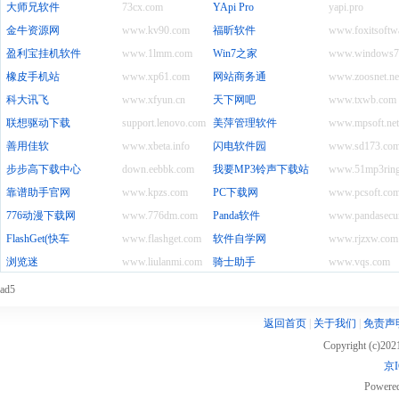
大师兄软件
73cx.com
YApi Pro
yapi.pro
金牛资源网
www.kv90.com
福昕软件
www.foxitsoftw
盈利宝挂机软件
www.1lmm.com
Win7之家
www.windows7
橡皮手机站
www.xp61.com
网站商务通
www.zoosnet.ne
科大讯飞
www.xfyun.cn
天下网吧
www.txwb.com
联想驱动下载
support.lenovo.com.cn
美萍管理软件
www.mpsoft.net
善用佳软
www.xbeta.info
闪电软件园
www.sd173.co
步步高下载中心
down.eebbk.com
我要MP3铃声下载站
www.51mp3rin
靠谱助手官网
www.kpzs.com
PC下载网
www.pcsoft.com
776动漫下载网
www.776dm.com
Panda软件
www.pandasecur
FlashGet(快车
www.flashget.com
软件自学网
www.rjzxw.com
浏览迷
www.liulanmi.com
骑士助手
www.vqs.com
ad5
返回首页
|
关于我们
|
免责声
Copyright (c)20
京I
Powere