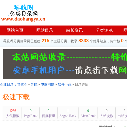
网站首页
网站目录
站长资讯
分类浏览
215
8333
0
导航呀分类目录网已创建
个主题分类，收录
个优秀站点，待审核
企业目录：
导航呀
»
导航
»
电脑网络
»
软件下载
» 目录详情
极速下载
1266
0
0
1
0
0
2
人气指数
PageRank
百度权重
Sogou Rank
AlexaRank
入站次数
出站