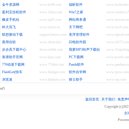
金牛资源网
www.kv90.com
福昕软件
www.foxitsoftw
盈利宝挂机软件
www.1lmm.com
Win7之家
www.windows7
橡皮手机站
www.xp61.com
网站商务通
www.zoosnet.ne
科大讯飞
www.xfyun.cn
天下网吧
www.txwb.com
联想驱动下载
support.lenovo.com.cn
美萍管理软件
www.mpsoft.net
善用佳软
www.xbeta.info
闪电软件园
www.sd173.co
步步高下载中心
down.eebbk.com
我要MP3铃声下载站
www.51mp3rin
靠谱助手官网
www.kpzs.com
PC下载网
www.pcsoft.com
776动漫下载网
www.776dm.com
Panda软件
www.pandasecur
FlashGet(快车
www.flashget.com
软件自学网
www.rjzxw.com
浏览迷
www.liulanmi.com
骑士助手
www.vqs.com
ad5
返回首页
|
关于我们
|
免责声
Copyright (c)20
京I
Powere