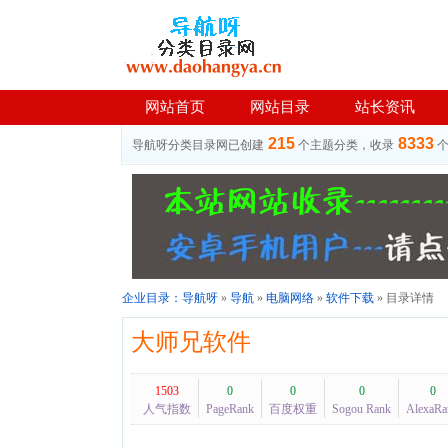
网站首页
网站目录
站长资讯
215
8333
导航呀分类目录网已创建
个主题分类，收录
企业目录：
导航呀
»
导航
»
电脑网络
»
软件下载
» 目录详情
大师兄软件
1503
0
0
0
0
人气指数
PageRank
百度权重
Sogou Rank
AlexaRa