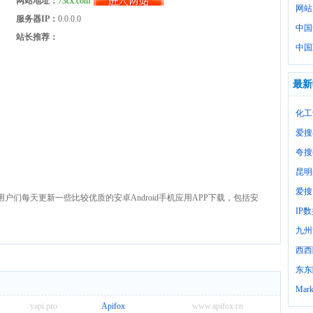
网站地址：
73cx.com
网站
服务器IP：
0.0.0.0
中国
站长推荐：
中国
最新
化工
爱搜
夸搜
昆明
爱搜
们每天更新一些比较优质的安卓Android手机应用APP下载，包括安
IP
九州
西西
东东
Mark
yapi.pro
Apifox
www.apifox.cn