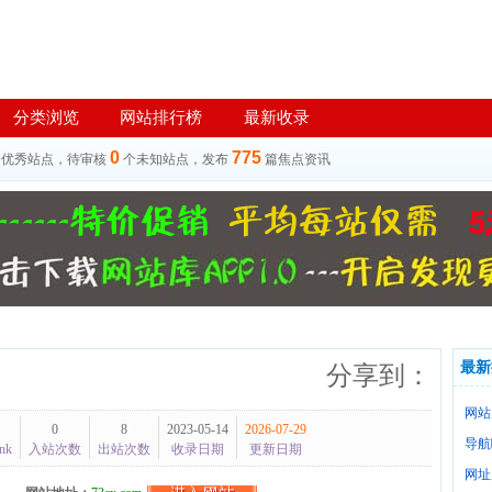
分类浏览
网站排行榜
最新收录
0
775
个优秀站点，待审核
个未知站点，发布
篇焦点资讯
最新
分享到：
网站
0
8
2023-05-14
2026-07-29
导航
nk
入站次数
出站次数
收录日期
更新日期
网址