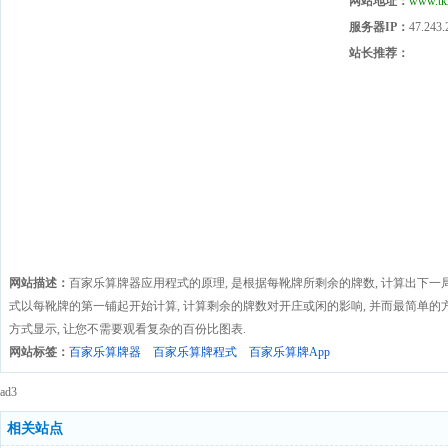
网站地址：
www.tk
服务器IP：
47.243.
站长推荐：
网站描述：
百家乐算牌器应用程式的原理, 是根据每靴牌所剩余的牌数, 计算出下一局
式以每靴牌的第一铺起开始计算, 计算剩余的牌数对开庄或闲的影响, 并而最简单的
方式显示, 让您不需要观看复杂的百份比图表.
网站标签：
百家乐算牌器
百家乐算牌程式
百家乐算牌App
ad3
相关站点