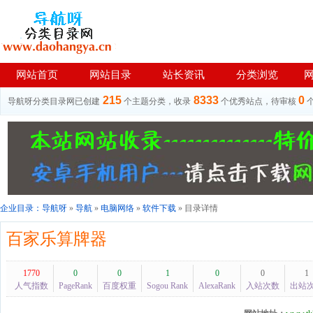
网站首页
网站目录
站长资讯
分类浏览
215
8333
0
导航呀分类目录网已创建
个主题分类，收录
个优秀站点，待审核
企业目录：
导航呀
»
导航
»
电脑网络
»
软件下载
» 目录详情
百家乐算牌器
1770
0
0
1
0
0
1
人气指数
PageRank
百度权重
Sogou Rank
AlexaRank
入站次数
出站