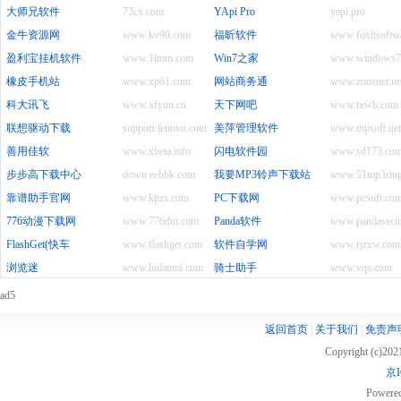
大师兄软件
73cx.com
YApi Pro
yapi.pro
金牛资源网
www.kv90.com
福昕软件
www.foxitsoftw
盈利宝挂机软件
www.1lmm.com
Win7之家
www.windows7
橡皮手机站
www.xp61.com
网站商务通
www.zoosnet.ne
科大讯飞
www.xfyun.cn
天下网吧
www.txwb.com
联想驱动下载
support.lenovo.com.cn
美萍管理软件
www.mpsoft.net
善用佳软
www.xbeta.info
闪电软件园
www.sd173.co
步步高下载中心
down.eebbk.com
我要MP3铃声下载站
www.51mp3rin
靠谱助手官网
www.kpzs.com
PC下载网
www.pcsoft.com
776动漫下载网
www.776dm.com
Panda软件
www.pandasecur
FlashGet(快车
www.flashget.com
软件自学网
www.rjzxw.com
浏览迷
www.liulanmi.com
骑士助手
www.vqs.com
ad5
返回首页
|
关于我们
|
免责声
Copyright (c)20
京I
Powere