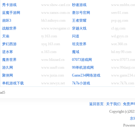
秀卡游戏
www.show-card.com
秒速游戏
www.msbbx.co
蓝魔手游网
www.ramos.com.cn
赛尔号官网
seer.61.com
崩坏3
bh3.mihoyo.com
王者荣耀
pvp.qq.com
战舰世界
www.wowsgame.cn
穿越火线
cf.qq.com
天谕
ty.163.com
问道
wd.gyyx.cn
梦幻西游
xyq.163.com
坦克世界
wot.360.cn
逆水寒
n.163.com
魔域
hd.my.99.com
魔兽世界
wow.blizzard.cn
07073游戏网
www.07073.co
游久网
www.uuu9.com
99单机游戏网
www.99danji.c
聚侠网
www.juxia.com
Game234网络游戏
www.game234.
单机游戏下载
www.newyx.net
7k7k小游戏
www.7k7k.com
ad5
返回首页
|
关于我们
|
免责声
Copyright (c)20
京I
Powere