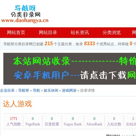
网站首页
网站目录
站长资讯
分类浏览
215
8333
0
导航呀分类目录网已创建
个主题分类，收录
个优秀站点，待审核
企业目录：
导航呀
»
导航
»
娱乐休闲
»
游戏网游
» 目录详情
达人游戏
1771
0
0
0
0
0
2
人气指数
PageRank
百度权重
Sogou Rank
AlexaRank
入站次数
出站