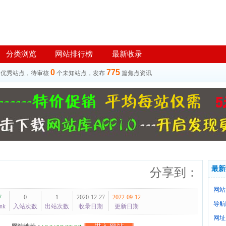
分类浏览
网站排行榜
最新收录
0
775
个优秀站点，待审核
个未知站点，发布
篇焦点资讯
最新
分享到：
网站
7
0
1
2020-12-27
2022-09-12
导航
nk
入站次数
出站次数
收录日期
更新日期
网址