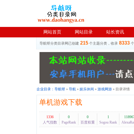
网站首页
网站目录
站长资讯
215
8333
导航呀分类目录网已创建
个主题分类，收录
企业目录：
导航呀
»
导航
»
娱乐休闲
»
游戏网游
» 目录详情
单机游戏下载
1336
0
0
1
11896
人气指数
PageRank
百度权重
Sogou Rank
AlexaRa