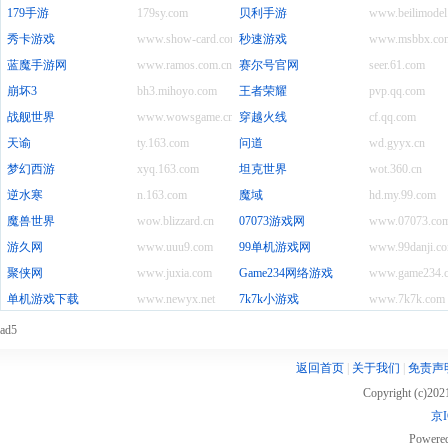
179手游
179sy.com
贝利手游
www.beilimodel
秀卡游戏
www.show-card.com
秒速游戏
www.msbbx.co
蓝魔手游网
www.ramos.com.cn
赛尔号官网
seer.61.com
崩坏3
bh3.mihoyo.com
王者荣耀
pvp.qq.com
战舰世界
www.wowsgame.cn
穿越火线
cf.qq.com
天谕
ty.163.com
问道
wd.gyyx.cn
梦幻西游
xyq.163.com
坦克世界
wot.360.cn
逆水寒
n.163.com
魔域
hd.my.99.com
魔兽世界
wow.blizzard.cn
07073游戏网
www.07073.co
游久网
www.uuu9.com
99单机游戏网
www.99danji.c
聚侠网
www.juxia.com
Game234网络游戏
www.game234.
单机游戏下载
www.newyx.net
7k7k小游戏
www.7k7k.com
ad5
返回首页
|
关于我们
|
免责声
Copyright (c)20
京I
Powere