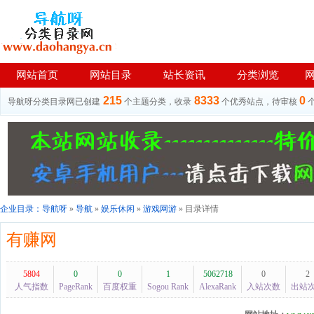
网站首页
网站目录
站长资讯
分类浏览
215
8333
0
导航呀分类目录网已创建
个主题分类，收录
个优秀站点，待审核
企业目录：
导航呀
»
导航
»
娱乐休闲
»
游戏网游
» 目录详情
有赚网
5804
0
0
1
5062718
0
2
人气指数
PageRank
百度权重
Sogou Rank
AlexaRank
入站次数
出站