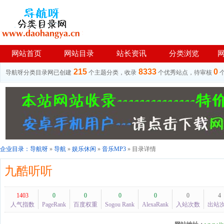
网站首页
网站目录
站长资讯
分类浏览
215
8333
0
导航呀分类目录网已创建
个主题分类，收录
个优秀站点，待审核
企业目录：
导航呀
»
导航
»
娱乐休闲
»
音乐MP3
» 目录详情
九酷听听
1403
0
0
0
0
0
4
人气指数
PageRank
百度权重
Sogou Rank
AlexaRank
入站次数
出站