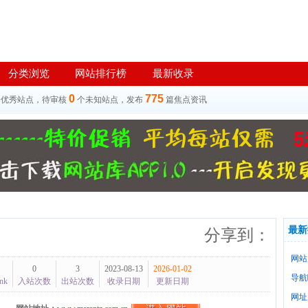
分类浏览
网站排行榜
最新收录
0
775
个优秀站点，待审核
个未知站点，发布
篇焦点资讯
最新
分享到：
网站
0
3
2023-08-13
2026-01-02
导航
nk
入站次数
出站次数
收录日期
更新日期
网址