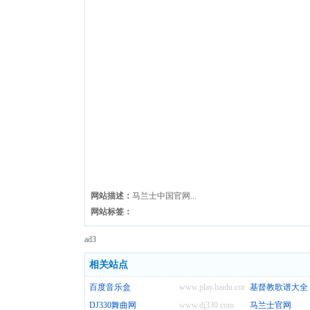
网站描述：
马兰士中国官网...
网站标签：
ad3
相关站点
百度音乐盒
www.play.baidu.com
基督教歌谱大全
DJ330舞曲网
www.dj330.com
马兰士官网