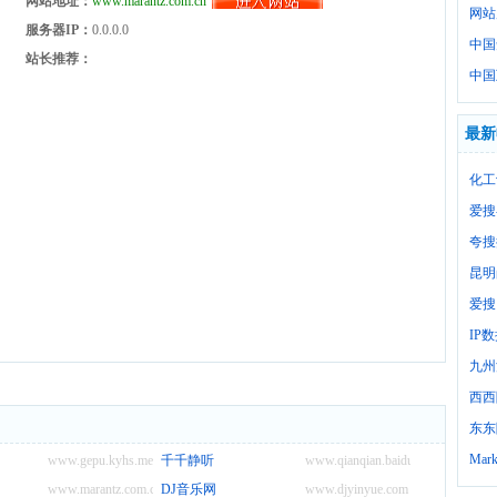
网站地址：
www.marantz.com.cn
网站
服务器IP：
0.0.0.0
中国
站长推荐：
中国
最新
化工
爱搜
夸搜
昆明
爱搜
IP
九州
西西
东东
Mark
www.gepu.kyhs.me
千千静听
www.qianqian.baidu.com
www.marantz.com.cn
DJ音乐网
www.djyinyue.com