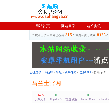
网站首页
网站目录
站长资讯
215
8333
导航呀分类目录网已创建
个主题分类，收录
企业目录：
导航呀
»
导航
»
娱乐休闲
»
音乐MP3
» 目录详情
马兰士官网
1485
0
0
0
0
人气指数
PageRank
百度权重
Sogou Rank
AlexaRa