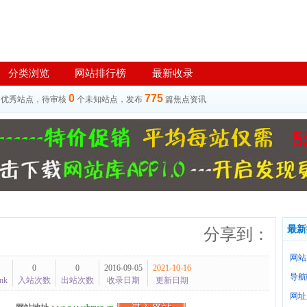
分类浏览
网站排行榜
最新收录
0
775
个优秀站点，待审核
个未知站点，发布
篇焦点资讯
最新
分享到：
网站
0
0
2016-09-05
2021-10-16
导航
nk
入站次数
出站次数
收录日期
更新日期
网址