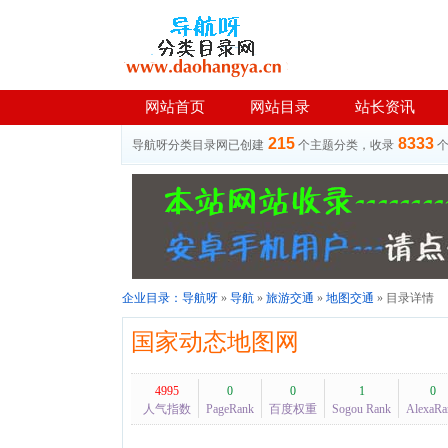
网站首页
网站目录
站长资讯
215
8333
导航呀分类目录网已创建
个主题分类，收录
企业目录：
导航呀
»
导航
»
旅游交通
»
地图交通
» 目录详情
国家动态地图网
4995
0
0
1
0
人气指数
PageRank
百度权重
Sogou Rank
AlexaRa