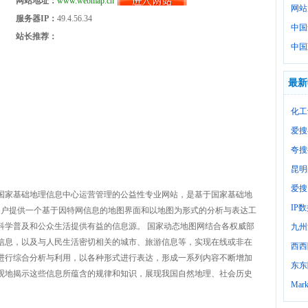
网站地址：
www.webmap.cn
网站
服务器IP：
49.4.56.34
中国
站长推荐：
中国
最新
化工
爱搜
夸搜
昆明
爱搜
国家基础地理信息中心运营管理的公益性专业网站，是基于国家基础地
IP
旨在为广大用户提供一个基于因特网信息的地图界面和以地图为形式的分析与表达工
科学普及和公众生活提供有益的信息源。 国家动态地图网结合各权威部
九州
信息，以及与人民生活密切相关的城市、旅游信息等，实现在线或非在
西西
进行综合分析与利用，以各种形式进行表达，形成一系列内容不断增加
东东
观地揭示这些信息所蕴含的规律和知识，展现我国自然地理、社会历史
Mark