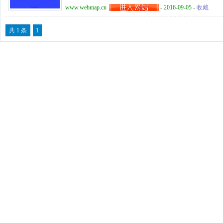
和以地图为形式的分析与表达工具，为政府管理决策、科学
www.webmap.cn
- 2016-09-05 -
收藏
活提供有益的信息源。 国家动态地图网结合各权威部门公
共 1 条
1
题信息，以及与人民生活密切相关的城市、旅游信息等，实
理、组织和集成，对其进行综合分析与利用，以各种形式进
图，建立在线地图制图集成系统，动态、直观地揭示这些信
历史和经济文化状况等基本国情。