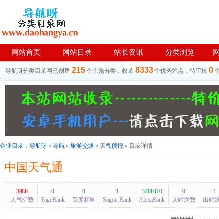
网站首页
网站目录
站长资讯
分类浏览
215
8333
0
导航呀分类目录网已创建
个主题分类，收录
个优秀站点，待审核
企业目录：
导航呀
»
导航
»
旅游交通
»
天气预报
» 目录详情
中国天气通
3986
0
0
1
3488010
0
1
人气指数
PageRank
百度权重
Sogou Rank
AlexaRank
入站次数
出站