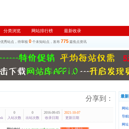
分类浏览
网站排行榜
最新收录
0
775
个优秀站点，待审核
个未知站点，发布
篇焦点资讯
最新
分享到：
网站
0
0
2016-09-05
2021-10-07
导航
nk
入站次数
出站次数
收录日期
更新日期
网址