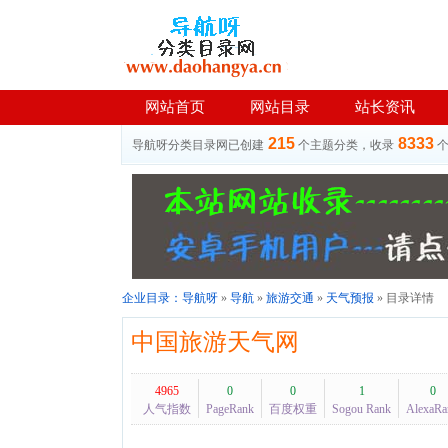
网站首页
网站目录
站长资讯
215
8333
导航呀分类目录网已创建
个主题分类，收录
企业目录：
导航呀
»
导航
»
旅游交通
»
天气预报
» 目录详情
中国旅游天气网
4965
0
0
1
0
人气指数
PageRank
百度权重
Sogou Rank
AlexaRa