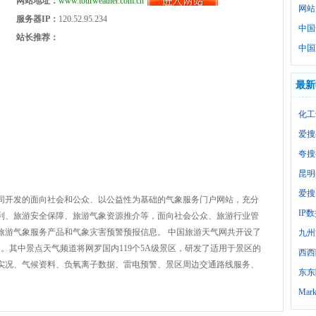
网站地址：
www.tourweather.com.cn
网站
服务器IP：
120.52.95.234
中国
站长推荐：
中国
最新
化工
爱搜
夸搜
昆明
爱搜
同开发的面向社会和公众、以公益性为基础的气象服务门户网站，充分
IP
利、旅游安全保障、旅游气象资源推介等，面向社会公众、旅游行业管
旅游气象服务产品和气象灾害预警预报信息。 中国旅游天气网共开设了
九州
。其中景点天气频道将网罗国内119个5A级景区，研发了适用于景区的
西西
实况、气候资料、负氧离子数据、雷电预警、景区周边交通路线服务、
东东
Mark