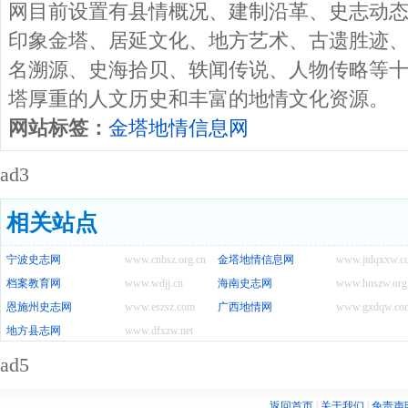
网目前设置有县情概况、建制沿革、史志动
印象金塔、居延文化、地方艺术、古遗胜迹
名溯源、史海拾贝、轶闻传说、人物传略等
塔厚重的人文历史和丰富的地情文化资源。
网站标签：
金塔地情信息网
ad3
相关站点
宁波史志网
www.cnbsz.org.cn
金塔地情信息网
www.jtdqxxw.c
档案教育网
www.wdjj.cn
海南史志网
www.hnszw.org
恩施州史志网
www.eszsz.com
广西地情网
www.gxdqw.co
地方县志网
www.dfxzw.net
ad5
返回首页
|
关于我们
|
免责声