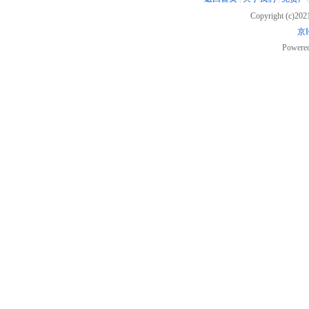
Copyright (c)20
京I
Powere