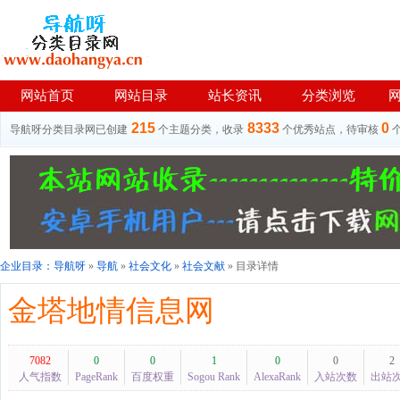
网站首页
网站目录
站长资讯
分类浏览
215
8333
0
导航呀分类目录网已创建
个主题分类，收录
个优秀站点，待审核
企业目录：
导航呀
»
导航
»
社会文化
»
社会文献
» 目录详情
金塔地情信息网
7082
0
0
1
0
0
2
人气指数
PageRank
百度权重
Sogou Rank
AlexaRank
入站次数
出站