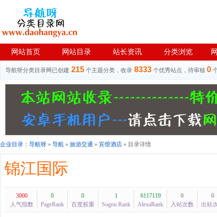
网站首页
网站目录
站长资讯
分类浏览
215
8333
0
导航呀分类目录网已创建
个主题分类，收录
个优秀站点，待审核
企业目录：
导航呀
»
导航
»
旅游交通
»
宾馆酒店
» 目录详情
锦江国际
3000
0
0
1
6117119
0
0
人气指数
PageRank
百度权重
Sogou Rank
AlexaRank
入站次数
出站