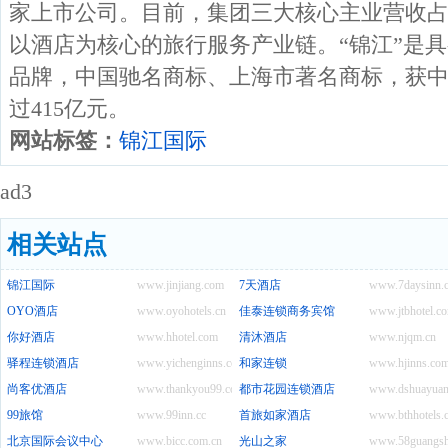
家上市公司。目前，集团三大核心主业营收占
以酒店为核心的旅行服务产业链。“锦江”是具
品牌，中国驰名商标、上海市著名商标，获
过415亿元。
网站标签：
锦江国际
ad3
相关站点
锦江国际
www.jinjiang.com
7天酒店
www.7daysinn.
OYO酒店
www.oyohotels.cn
佳泰连锁商务宾馆
www.jtbhotel.c
你好酒店
www.hhotel.com
清沐酒店
www.njqm.cn
驿程连锁酒店
www.yichenginns.com
和家连锁
www.hjinns.co
尚客优酒店
www.thankyou99.com
都市花园连锁酒店
www.dshuayuan
99旅馆
www.99inn.cc
首旅如家酒店
www.bthhotels.
北京国际会议中心
www.bicc.com.cn
光山之家
www.58guangsh