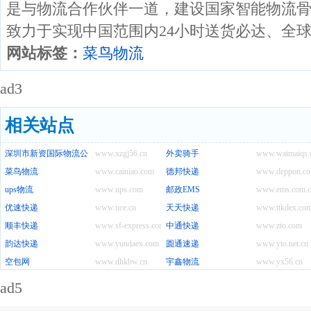
是与物流合作伙伴一道，建设国家智能物流
致力于实现中国范围内24小时送货必达、全球
网站标签：
菜鸟物流
ad3
相关站点
深圳市新资国际物流公司
www.xzgj56.cn
外卖骑手
www.waimaiqs.
菜鸟物流
www.cainiao.com
德邦快递
www.deppon.c
ups物流
www.ups.com
邮政EMS
www.ems.com.c
优速快递
www.uce.cn
天天快递
www.ttkdex.co
顺丰快递
www.sf-express.com
中通快递
www.zto.com
韵达快递
www.yundaex.com
圆通速递
www.yto.net.cn
空包网
www.dhkbw.cn
宇鑫物流
www.yx56.cn
ad5