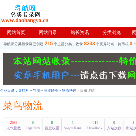
网站首页
网站目录
站长资讯
分类浏览
215
8333
0
导航呀分类目录网已创建
个主题分类，收录
个优秀站点，待审核
企业目录：
导航呀
»
导航
»
商业经济
»
物流快递
» 目录详情
菜鸟物流
2632
0
0
1
4611
0
1
人气指数
PageRank
百度权重
Sogou Rank
AlexaRank
入站次数
出站