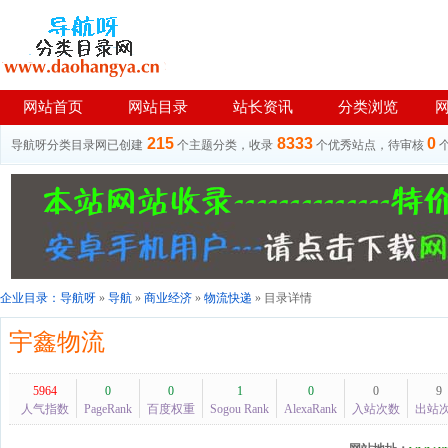
网站首页
网站目录
站长资讯
分类浏览
215
8333
0
导航呀分类目录网已创建
个主题分类，收录
个优秀站点，待审核
企业目录：
导航呀
»
导航
»
商业经济
»
物流快递
» 目录详情
宇鑫物流
5964
0
0
1
0
0
9
人气指数
PageRank
百度权重
Sogou Rank
AlexaRank
入站次数
出站