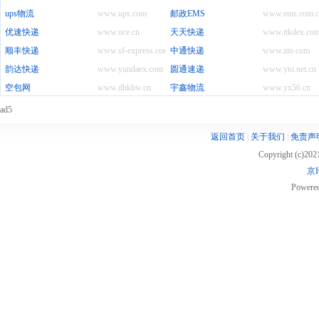
ups物流
www.ups.com
邮政EMS
www.ems.com.c
优速快递
www.uce.cn
天天快递
www.ttkdex.co
顺丰快递
www.sf-express.com
中通快递
www.zto.com
韵达快递
www.yundaex.com
圆通速递
www.yto.net.cn
空包网
www.dhkbw.cn
宇鑫物流
www.yx56.cn
ad5
返回首页
|
关于我们
|
免责声
Copyright (c)20
京I
Powere