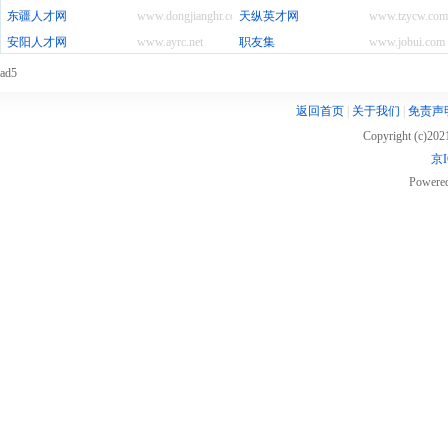
东疆人才网
www.dongjianghr.com
天纵英才网
www.tzycw.com
安阳人才网
www.ayrc.net
职友集
www.jobui.com
ad5
返回首页
|
关于我们
|
免责声
Copyright (c)20
京I
Powere