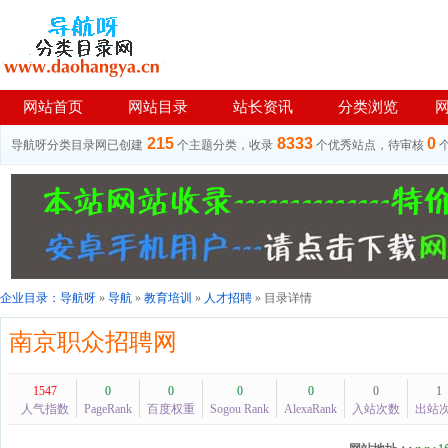
网站首页
网站目录
站长资讯
分类浏览
215
8333
0
导航呀分类目录网已创建
个主题分类，收录
个优秀站点，待审核
企业目录：
导航呀
»
导航
»
教育培训
»
人才招聘
» 目录详情
南京职众招聘网
1547
0
0
0
0
0
1
人气指数
PageRank
百度权重
Sogou Rank
AlexaRank
入站次数
出站