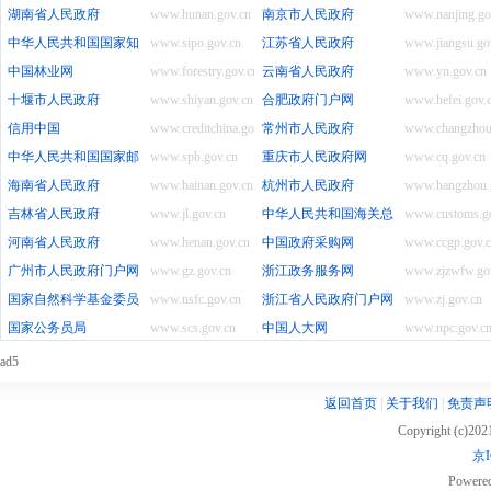
湖南省人民政府
www.hunan.gov.cn
南京市人民政府
www.nanjing.go
中华人民共和国国家知识产权局
www.sipo.gov.cn
江苏省人民政府
www.jiangsu.go
中国林业网
www.forestry.gov.cn
云南省人民政府
www.yn.gov.cn
十堰市人民政府
www.shiyan.gov.cn
合肥政府门户网
www.hefei.gov.
信用中国
www.creditchina.gov.cn
常州市人民政府
www.changzhou
中华人民共和国国家邮政局
www.spb.gov.cn
重庆市人民政府网
www.cq.gov.cn
海南省人民政府
www.hainan.gov.cn
杭州市人民政府
www.hangzhou.
吉林省人民政府
www.jl.gov.cn
中华人民共和国海关总署
www.customs.g
河南省人民政府
www.henan.gov.cn
中国政府采购网
www.ccgp.gov.
广州市人民政府门户网站
www.gz.gov.cn
浙江政务服务网
www.zjzwfw.go
国家自然科学基金委员会
www.nsfc.gov.cn
浙江省人民政府门户网站
www.zj.gov.cn
国家公务员局
www.scs.gov.cn
中国人大网
www.npc.gov.c
ad5
返回首页
|
关于我们
|
免责声
Copyright (c)20
京I
Powere