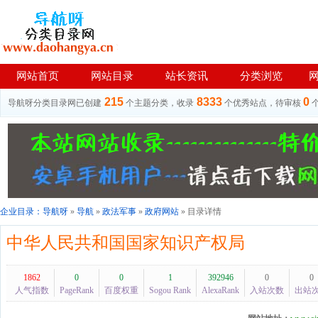
网站首页
网站目录
站长资讯
分类浏览
215
8333
0
导航呀分类目录网已创建
个主题分类，收录
个优秀站点，待审核
企业目录：
导航呀
»
导航
»
政法军事
»
政府网站
» 目录详情
中华人民共和国国家知识产权局
1862
0
0
1
392946
0
0
人气指数
PageRank
百度权重
Sogou Rank
AlexaRank
入站次数
出站