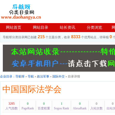
网站首页
网站目录
站长资讯
分类浏览
215
8333
0
导航呀分类目录网已创建
个主题分类，收录
个优秀站点，待审核
企业目录：
导航呀
»
导航
»
政法军事
»
国际外交
» 目录详情
中国国际法学会
3295
0
0
1
0
0
0
人气指数
PageRank
百度权重
Sogou Rank
AlexaRank
入站次数
出站