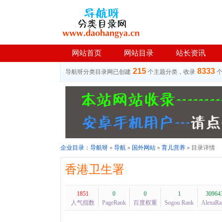
网站首页
网站目录
站长资讯
215
8333
导航呀分类目录网已创建
个主题分类，收录
企业目录：
导航呀
»
导航
»
国外网站
»
育儿营养
» 目录详情
香港卫生署
1851
0
0
1
30964
人气指数
PageRank
百度权重
Sogou Rank
AlexaRa