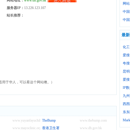
网站地址：
www.dh.gov.hk
网站
服务器IP：
13.226.123.107
中国
站长推荐：
中国
最新
化工
爱搜
夸搜
昆明
爱搜
适用于华人，可以看这个网站噢。）
IP
九州
西西
东东
Mark
www.yuyanfayuchihuan.net
TheBump
www.thebump.com
www.mayoclinic.org
香港卫生署
www.dh.gov.hk