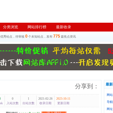
分类浏览
网站排行榜
最新收录
0
775
个优秀站点，待审核
个未知站点，发布
篇焦点资讯
最新
分享到：
网站
3
0
1
2021-02-26
2023-10-11
导航
nk
入站次数
出站次数
收录日期
更新日期
网址