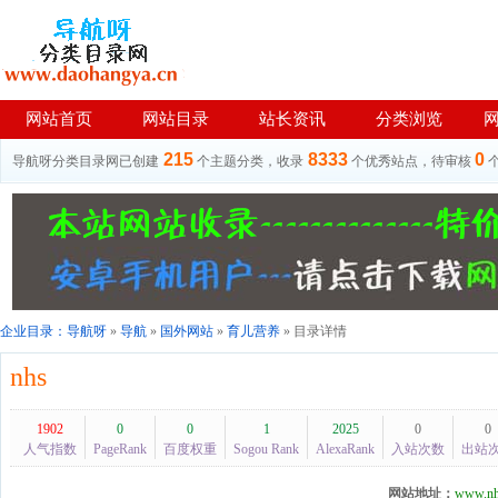
网站首页
网站目录
站长资讯
分类浏览
215
8333
0
导航呀分类目录网已创建
个主题分类，收录
个优秀站点，待审核
企业目录：
导航呀
»
导航
»
国外网站
»
育儿营养
» 目录详情
nhs
1902
0
0
1
2025
0
0
人气指数
PageRank
百度权重
Sogou Rank
AlexaRank
入站次数
出站
网站地址：
www.nh