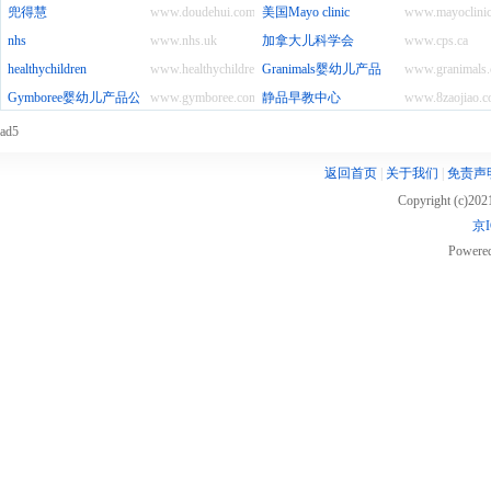
兜得慧
www.doudehui.com
美国Mayo clinic
www.mayoclinic
nhs
www.nhs.uk
加拿大儿科学会
www.cps.ca
healthychildren
www.healthychildren.org
Granimals婴幼儿产品
www.granimals
Gymboree婴幼儿产品公司
www.gymboree.com
静品早教中心
www.8zaojiao.
ad5
返回首页
|
关于我们
|
免责声
Copyright (c)20
京I
Powere