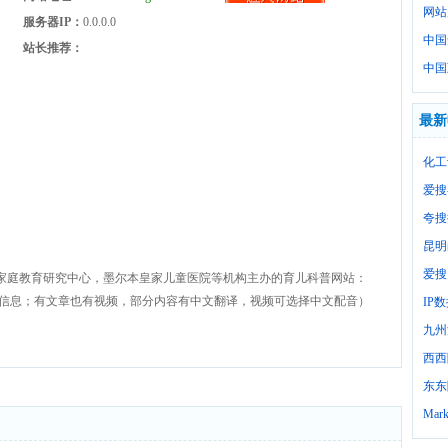
网站
服务器IP：
0.0.0.0
中国
站长推荐：
中国
最新
化工
爱搜
夸搜
昆明
爱搜
家庭教育研究中心，墨尔本皇家儿童医院等机构主办的育儿科普网站：
问题和教育方面的信息；有文章也有视频，部分内容有中文翻译，视频可选择中文配音）
IP
九州
西西
东东
Mark