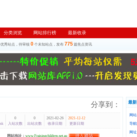
分类浏览
网站排行榜
最新收录
0
775
个优秀站点，待审核
个未知站点，发布
篇焦点资讯
最新
分享到：
网站
0
0
2021-02-26
2021-12-12
nk
入站次数
出站次数
收录日期
更新日期
导航
网址
网站地址：
www.Fraisingchildren.net.au