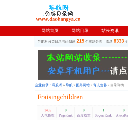
网站首页
网站目录
站长资讯
215
8333
导航呀分类目录网已创建
个主题分类，收录
企业目录：
导航呀
»
导航
»
国外网站
»
育儿营养
» 目录详情
Fraisingchildren
1435
0
0
1
0
人气指数
PageRank
百度权重
Sogou Rank
AlexaRa