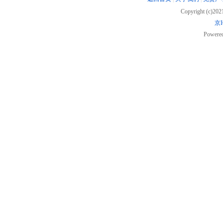
Copyright (c)20
京I
Powere