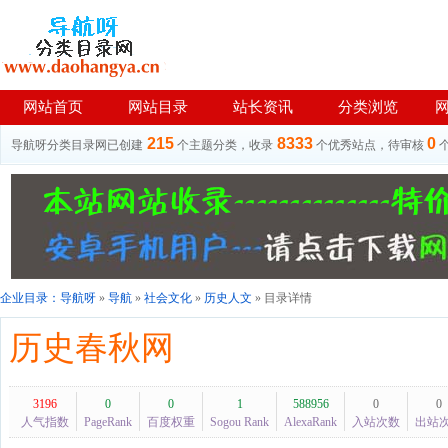
网站首页
网站目录
站长资讯
分类浏览
215
8333
0
导航呀分类目录网已创建
个主题分类，收录
个优秀站点，待审核
企业目录：
导航呀
»
导航
»
社会文化
»
历史人文
» 目录详情
历史春秋网
3196
0
0
1
588956
0
0
人气指数
PageRank
百度权重
Sogou Rank
AlexaRank
入站次数
出站