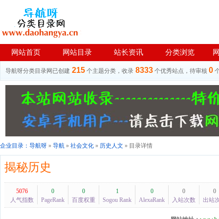
网站首页
网站目录
站长资讯
分类浏览
215
8333
0
导航呀分类目录网已创建
个主题分类，收录
个优秀站点，待审核
企业目录：
导航呀
»
导航
»
社会文化
»
历史人文
» 目录详情
揭秘历史
5076
0
0
1
0
0
0
人气指数
PageRank
百度权重
Sogou Rank
AlexaRank
入站次数
出站