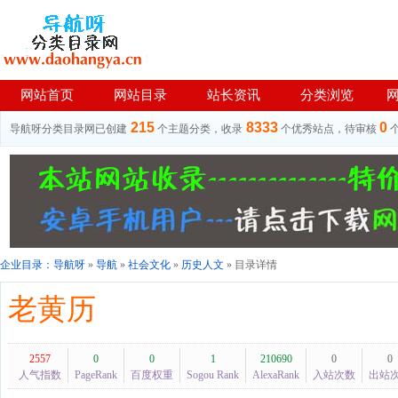
网站首页
网站目录
站长资讯
分类浏览
215
8333
0
导航呀分类目录网已创建
个主题分类，收录
个优秀站点，待审核
企业目录：
导航呀
»
导航
»
社会文化
»
历史人文
» 目录详情
老黄历
2557
0
0
1
210690
0
0
人气指数
PageRank
百度权重
Sogou Rank
AlexaRank
入站次数
出站