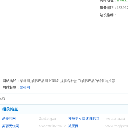
网站地址：
www.ch
服务器IP：
182.92.
站长推荐：
网站描述：
柴棒网,减肥产品网上商城! 提供各种热门减肥产品的销售与推荐。
网站标签：
柴棒网
ad3
相关站点
爱美容网
2meirong.cn
瘦身男女快速减肥网
www.ssnn.net
美丽无忧网
www.meiliwuyou.cn
减肥网
www.tbwjfy.co