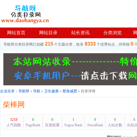
网站首页
网站目录
站长资讯
分类浏览
215
8333
0
导航呀分类目录网已创建
个主题分类，收录
个优秀站点，待审核
企业目录：
导航呀
»
导航
»
卫生健康
»
塑身减肥
» 目录详情
柴棒网
3218
0
0
1
0
0
0
人气指数
PageRank
百度权重
Sogou Rank
AlexaRank
入站次数
出站