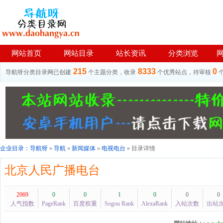
网站首页
网站目录
站长资讯
分类浏览
215
8333
0
导航呀分类目录网已创建
个主题分类，收录
个优秀站点，待审核
企业目录：
导航呀
»
导航
»
新闻媒体
»
电视电台
» 目录详情
北京人民广播电台
2069
0
0
1
0
0
0
人气指数
PageRank
百度权重
Sogou Rank
AlexaRank
入站次数
出站