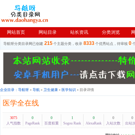
网站首页
网站目录
站长资讯
分类浏览
215
8333
0
导航呀分类目录网已创建
个主题分类，收录
个优秀站点，待审核
企业目录：
导航呀
»
导航
»
卫生健康
»
医学知识
» 目录详情
医学全在线
3075
0
0
1
0
0
0
人气指数
PageRank
百度权重
Sogou Rank
AlexaRank
入站次数
出站