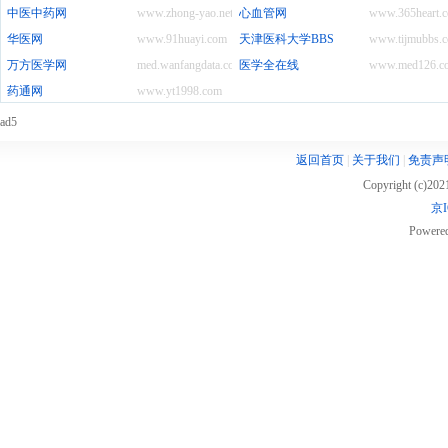
中医中药网
www.zhong-yao.net
心血管网
www.365heart.
华医网
www.91huayi.com
天津医科大学BBS
www.tijmubbs.
万方医学网
med.wanfangdata.com.cn
医学全在线
www.med126.c
药通网
www.yt1998.com
ad5
返回首页
|
关于我们
|
免责声
Copyright (c)20
京I
Powere