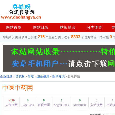
网站首页
网站目录
站长资讯
分类浏览
215
8333
0
导航呀分类目录网已创建
个主题分类，收录
个优秀站点，待审核
企业目录：
导航呀
»
导航
»
卫生健康
»
医学知识
» 目录详情
中医中药网
5716
0
0
1
0
0
1
人气指数
PageRank
百度权重
Sogou Rank
AlexaRank
入站次数
出站