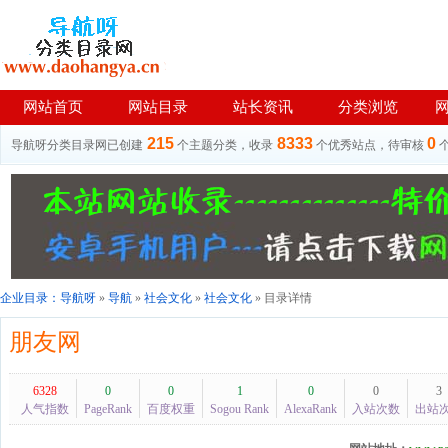
网站首页
网站目录
站长资讯
分类浏览
215
8333
0
导航呀分类目录网已创建
个主题分类，收录
个优秀站点，待审核
企业目录：
导航呀
»
导航
»
社会文化
»
社会文化
» 目录详情
朋友网
6328
0
0
1
0
0
3
人气指数
PageRank
百度权重
Sogou Rank
AlexaRank
入站次数
出站