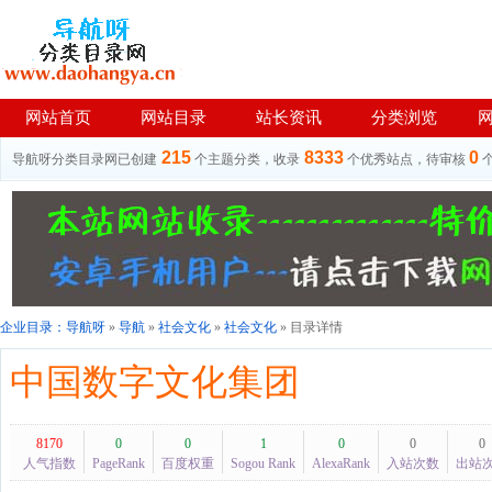
网站首页
网站目录
站长资讯
分类浏览
215
8333
0
导航呀分类目录网已创建
个主题分类，收录
个优秀站点，待审核
企业目录：
导航呀
»
导航
»
社会文化
»
社会文化
» 目录详情
中国数字文化集团
8170
0
0
1
0
0
0
人气指数
PageRank
百度权重
Sogou Rank
AlexaRank
入站次数
出站