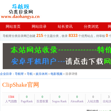
网站首页
网站目录
站长资讯
分类浏览
215
8333
0
导航呀分类目录网已创建
个主题分类，收录
个优秀站点，待审核
企业目录：
导航呀
»
导航
»
娱乐休闲
»
电影视频
» 目录详情
ClipShake官网
1504
0
0
0
0
0
3
人气指数
PageRank
百度权重
Sogou Rank
AlexaRank
入站次数
出站