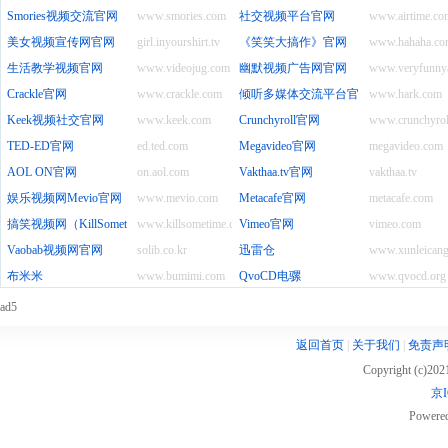
Smories视频交流官网
www.smories.com
社交视频平台官网
www.airtime.co
美女视频宣传网官网
girl.inyourshirt.tv
《笑笑大搞作》官网
www.hahaha.co
生活教学视频官网
www.videojug.com
幽默视频广告网官网
www.veryfunny
Crackle官网
www.crackle.com
倾听多媒体交流平台官网
www.hark.com
Keek视频社交官网
www.keek.com
Crunchyroll官网
www.crunchyrol
TED-ED官网
ed.ted.com
Megavideo官网
megavideo.com
AOL ON官网
on.aol.com
Vakthaa.tv官网
vakthaa.tv
娱乐视频网Mevio官网
www.mevio.com
Metacafe官网
metacafe.com
搞笑视频网（KillSometime）官网
www.killsometime.com
Vimeo官网
vimeo.com
Vaobab视频网官网
solib.co.kr
迅雷仓
www.xunleican
布米米
www.bumimi.com
QvoCD电骡
www.qvocd.org
ad5
返回首页
|
关于我们
|
免责声
Copyright (c)20
京I
Powere