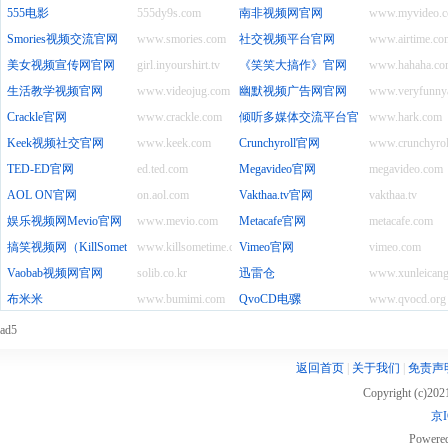
555电影
555dy9s.com
南非视频网官网
www.myvideo.c
Smories视频交流官网
www.smories.com
社交视频平台官网
www.airtime.co
美女视频宣传网官网
girl.inyourshirt.tv
《笑笑大搞作》官网
www.hahaha.co
生活教学视频官网
www.videojug.com
幽默视频广告网官网
www.veryfunny
Crackle官网
www.crackle.com
倾听多媒体交流平台官网
www.hark.com
Keek视频社交官网
www.keek.com
Crunchyroll官网
www.crunchyrol
TED-ED官网
ed.ted.com
Megavideo官网
megavideo.com
AOL ON官网
on.aol.com
Vakthaa.tv官网
vakthaa.tv
娱乐视频网Mevio官网
www.mevio.com
Metacafe官网
metacafe.com
搞笑视频网（KillSometime）官网
www.killsometime.com
Vimeo官网
vimeo.com
Vaobab视频网官网
solib.co.kr
迅雷仓
www.xunleican
布米米
www.bumimi.com
QvoCD电骡
www.qvocd.org
ad5
返回首页
|
关于我们
|
免责声
Copyright (c)20
京I
Powere