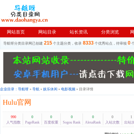
网站首页
网站目录
站长资讯
分类浏览
215
8333
0
导航呀分类目录网已创建
个主题分类，收录
个优秀站点，待审核
企业目录：
导航呀
»
导航
»
娱乐休闲
»
电影视频
» 目录详情
Hulu官网
990
0
0
0
0
0
1
人气指数
PageRank
百度权重
Sogou Rank
AlexaRank
入站次数
出站