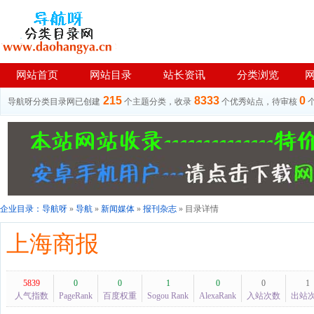
网站首页
网站目录
站长资讯
分类浏览
215
8333
0
导航呀分类目录网已创建
个主题分类，收录
个优秀站点，待审核
企业目录：
导航呀
»
导航
»
新闻媒体
»
报刊杂志
» 目录详情
上海商报
5839
0
0
1
0
0
1
人气指数
PageRank
百度权重
Sogou Rank
AlexaRank
入站次数
出站