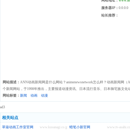
网站地址：
www.an
服务器IP：
0.0.0.0
站长推荐：
网站描述：
ANN动画新闻网是什么网站？animenewsnetwork怎么样？动画新闻网（An
个新闻网站，于1998年推出，主要报道动漫资讯、日本流行音乐、日本御宅族文化
网站标签：
新闻
动画
动漫
ad3
相关站点
草薙动画工作室官网
www.kusanagi.co.jp
蜡笔小新官网
www.tv-asahi.co