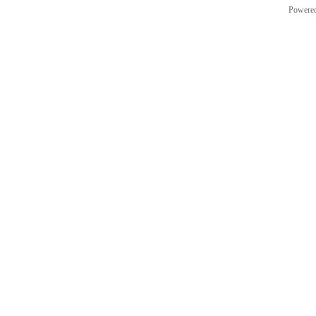
Powere