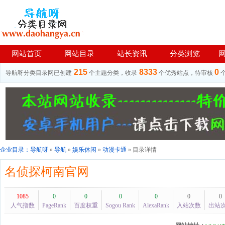
网站首页
网站目录
站长资讯
分类浏览
215
8333
0
导航呀分类目录网已创建
个主题分类，收录
个优秀站点，待审核
企业目录：
导航呀
»
导航
»
娱乐休闲
»
动漫卡通
» 目录详情
名侦探柯南官网
1085
0
0
0
0
0
0
人气指数
PageRank
百度权重
Sogou Rank
AlexaRank
入站次数
出站