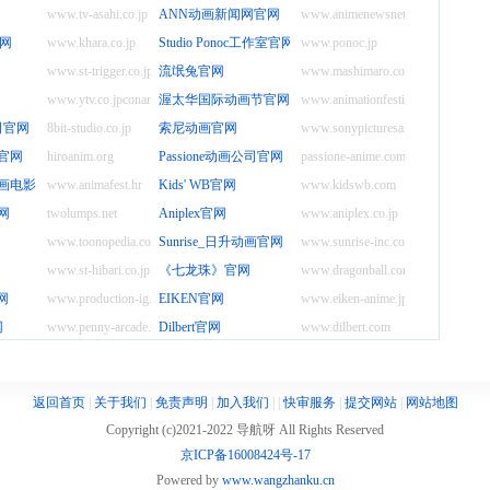
www.tv-asahi.co.jp
ANN动画新闻网官网
www.animenewsnetwork.com
官网
www.khara.co.jp
Studio Ponoc工作室官网
www.ponoc.jp
网
www.st-trigger.co.jp
流氓兔官网
www.mashimaro.co.kr
www.ytv.co.jpconan
渥太华国际动画节官网
www.animationfestival.ca
司官网
8bit-studio.co.jp
索尼动画官网
www.sonypicturesanimation.com
官网
hiroanim.org
Passione动画公司官网
passione-anime.com
画电影节官网
www.animafest.hr
Kids' WB官网
www.kidswb.com
网
twolumps.net
Aniplex官网
www.aniplex.co.jp
www.toonopedia.com
Sunrise_日升动画官网
www.sunrise-inc.co.jp
www.st-hibari.co.jp
《七龙珠》官网
www.dragonball.com
官网
www.production-ig.co.jp
EIKEN官网
www.eiken-anime.jp
网
www.penny-arcade.com
Dilbert官网
www.dilbert.com
返回首页
|
关于我们
|
免责声明
|
加入我们
|
|
快审服务
|
提交网站
|
网站地图
Copyright (c)2021-2022 导航呀 All Rights Reserved
京ICP备16008424号-17
Powered by
www.wangzhanku.cn