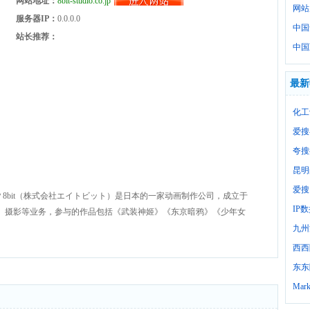
网站地址：
8bit-studio.co.jp
网站
服务器IP：
0.0.0.0
中国
站长推荐：
中国
最新
化工
爱搜
夸搜
昆明
爱搜
o怎么样？8bit（株式会社エイトビット）是日本的一家动画制作公司，成立于
IP
作、摄影等业务，参与的作品包括《武装神姬》《东京暗鸦》《少年女
九州
西西
东东
Mark