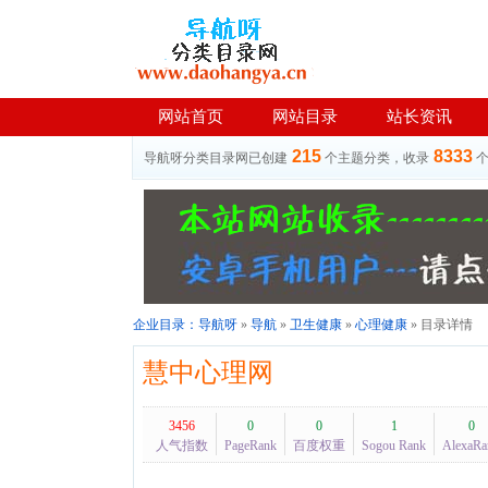
网站首页
网站目录
站长资讯
215
8333
导航呀分类目录网已创建
个主题分类，收录
企业目录：
导航呀
»
导航
»
卫生健康
»
心理健康
» 目录详情
慧中心理网
3456
0
0
1
0
人气指数
PageRank
百度权重
Sogou Rank
AlexaRa