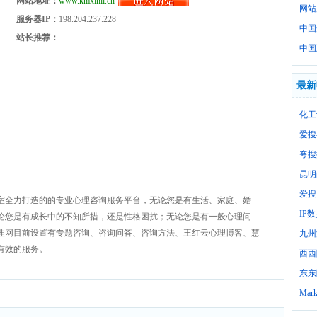
网站地址：
www.kmxinli.cn
网站
服务器IP：
198.204.237.228
中国
站长推荐：
中国
最新
化工
爱搜
夸搜
昆明
爱搜
室全力打造的的专业心理咨询服务平台，无论您是有生活、家庭、婚
IP
论您是有成长中的不知所措，还是性格困扰；无论您是有一般心理问
理网目前设置有专题咨询、咨询问答、咨询方法、王红云心理博客、慧
九州
有效的服务。
西西
东东
Mark