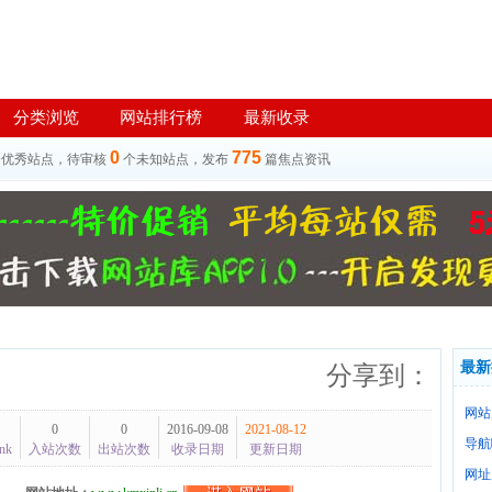
分类浏览
网站排行榜
最新收录
0
775
个优秀站点，待审核
个未知站点，发布
篇焦点资讯
最新
分享到：
网站
0
0
2016-09-08
2021-08-12
导航
nk
入站次数
出站次数
收录日期
更新日期
网址