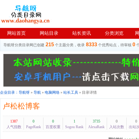
网站首页
网站目录
站长资讯
分类浏览
215
8333
0
导航呀分类目录网已创建
个主题分类，收录
个优秀站点，待审核
企业目录：
导航呀
»
导航
»
电脑网络
»
站长工具
» 目录详情
卢松松博客
1387
0
0
1
3735
0
0
人气指数
PageRank
百度权重
Sogou Rank
AlexaRank
入站次数
出站