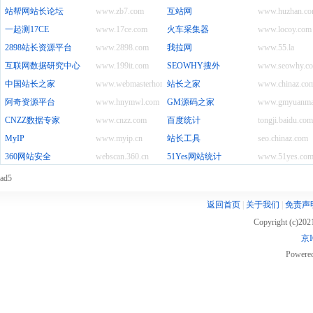
站帮网站长论坛
www.zb7.com
互站网
www.huzhan.c
一起测17CE
www.17ce.com
火车采集器
www.locoy.com
2898站长资源平台
www.2898.com
我拉网
www.55.la
互联网数据研究中心
www.199it.com
SEOWHY搜外
www.seowhy.c
中国站长之家
www.webmasterhome.cn
站长之家
www.chinaz.co
阿奇资源平台
www.hnymwl.com
GM源码之家
www.gmyuanma
CNZZ数据专家
www.cnzz.com
百度统计
tongji.baidu.com
MyIP
www.myip.cn
站长工具
seo.chinaz.com
360网站安全
webscan.360.cn
51Yes网站统计
www.51yes.co
ad5
返回首页
|
关于我们
|
免责声
Copyright (c)20
京I
Powere